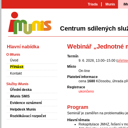
Triada
Munis
iM
Centrum sdílených slu
iMunis
Webinář „Jednotné m
Hlavní nabídka
O iMunis
Termín
Úvod
9. 6. 2026, 13.00–15.00 (
přehle
Místo
Přihlásit
On-line
Kontakt
Platební informace
cena
1680
Kč/osobu, úhrada p
Služby iMunis
Registrace
Úřední deska
ukončeno
iMunis SMiS
Evidence oznámení
Program
Helpdesk Munis
Seminář je zaměřen na problematiku j
Rozklikávací rozpočet
Hlavní témata
Rekapitulace JMHZ, řešení v 