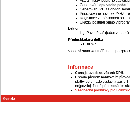
Aktuální stav, popis nejčastější
Generování opravného podání –
Generování MH za období lede
Připravované novinky JMHZ – e
Registrace zaměstnanců od 1. 7
Ukázky postupů přímo v progr
Lektor
Ing. Pavel Pitaš (jeden z auto
Předpokládaná délka
60–90 min.
Videozáznam webináře bude po zpracov
Informace
Cena je uvedena včetně DPH.
Úhrada předem bankovním převode
platby po úhradě vystaví a zašle T
nejpozději 7 dnů před konáním akc
Všeobecné podmínky pro účastníky
Kontakt