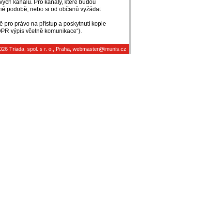
vých kanálů. Pro kanály, které budou
nné podobě, nebo si od občanů vyžádat
 pro právo na přístup a poskytnutí kopie
„GDPR výpis včetně komunikace“).
026
Triada, spol. s r. o.
, Praha,
webmaster@imunis.cz