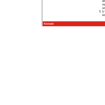
ab
vy
ud
U 
úd
Kontakt