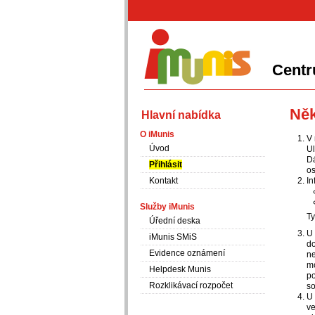
Centr
iMunis
Něk
Hlavní nabídka
O iMunis
V
Úvod
Ul
Dá
Přihlásit
os
Kontakt
In
Služby iMunis
Ty
Úřední deska
U 
iMunis SMiS
do
Evidence oznámení
ne
mo
Helpdesk Munis
po
Rozklikávací rozpočet
so
U 
ve