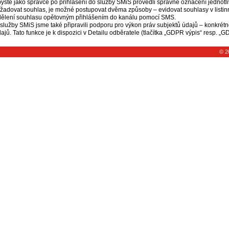
yste jako správce po přihlášení do služby SMiS provedli správné označení jednotli
žadovat souhlas, je možné postupovat dvěma způsoby – evidovat souhlasy v listi
ělení souhlasu opětovným přihlášením do kanálu pomocí SMS.
služby SMiS jsme také připravili podporu pro výkon práv subjektů údajů – konkrétně
ajů. Tato funkce je k dispozici v Detailu odběratele (tlačítka „GDPR výpis“ resp. 
© 2