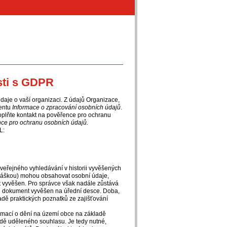
osti s GDPR
daje o vaší organizaci. Z údajů Organizace,
mentu
Informace o zpracování osobních údajů
.
plňte kontakt na pověřence pro ochranu
ce pro ochranu osobních údajů.
L:
veřejného vyhledávání v historii vyvěšených
láškou) mohou obsahovat osobní údaje,
nt vyvěšen. Pro správce však nadále zůstává
byl dokument vyvěšen na úřední desce. Doba,
dě praktických poznatků ze zajišťování
formací o dění na území obce na základě
adě uděleného souhlasu. Je tedy nutné,