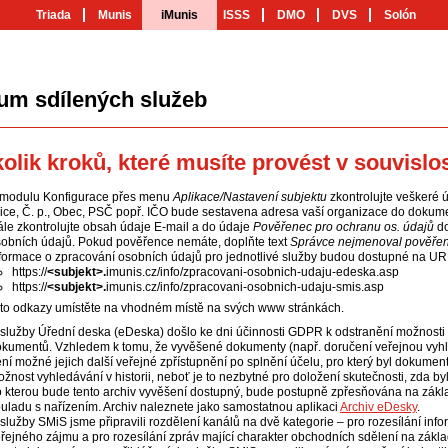
Triada
Munis
iMunis
ISSS
DMO
DVS
Solón
um sdílených služeb
olik kroků, které musíte provést v souvisl
 modulu Konfigurace přes menu
Aplikace/Nastavení subjektu
zkontrolujte veškeré ú
ice, Č. p., Obec, PSČ popř. IČO bude sestavena adresa vaší organizace do doku
le zkontrolujte obsah údaje E-mail a do údaje
Pověřenec pro ochranu os. údajů
do
obních údajů. Pokud pověřence nemáte, doplňte text
Správce nejmenoval pověřen
formace o zpracování osobních údajů pro jednotlivé služby budou dostupné na UR
https://
<subjekt>.
imunis.cz/info/zpracovani-osobnich-udaju-edeska.asp
https://
<subjekt>.
imunis.cz/info/zpracovani-osobnich-udaju-smis.asp
to odkazy umístěte na vhodném místě na svých www stránkách.
služby Úřední deska (eDeska) došlo ke dni účinnosti GDPR k odstranění možnosti 
kumentů. Vzhledem k tomu, že vyvěšené dokumenty (např. doručení veřejnou vyh
ní možné jejich další veřejné zpřístupnění po splnění účelu, pro který byl dokume
žnost vyhledávání v historii, neboť je to nezbytné pro doložení skutečnosti, zda 
 kterou bude tento archiv vyvěšení dostupný, bude postupně zpřesňována na zákla
uladu s nařízením. Archiv naleznete jako samostatnou aplikaci
Archiv eDesky
.
služby SMiS jsme připravili rozdělení kanálů na dvě kategorie – pro rozesílání in
řejného zájmu a pro rozesílání zpráv mající charakter obchodních sdělení na zákl