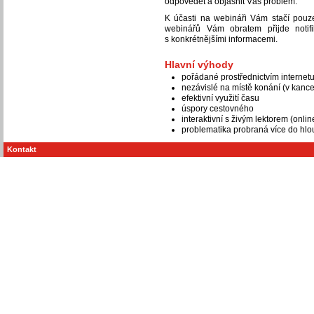
odpovědět a objasnit Váš problém.
K účasti na webináři Vám stačí pouze
webinářů Vám obratem přijde notif
s konkrétnějšími informacemi.
Hlavní výhody
pořádané prostřednictvím internet
nezávislé na místě konání (v kance
efektivní využití času
úspory cestovného
interaktivní s živým lektorem (onlin
problematika probraná více do hlo
Kontakt