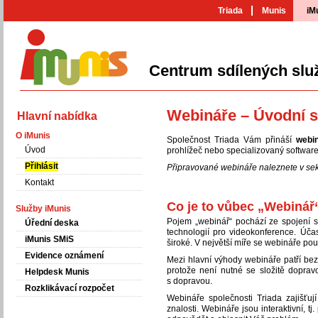
Triada
Munis
iM
Centrum sdílených slu
iMunis
Webináře – Úvodní s
Hlavní nabídka
O iMunis
Společnost Triada Vám přináší
webi
Úvod
prohlížeč nebo specializovaný software
Přihlásit
Připravované webináře naleznete v se
Kontakt
Co je to vůbec „Webinář
Služby iMunis
Pojem „webinář“ pochází ze spojení s
Úřední deska
technologií pro videokonference. Účas
iMunis SMiS
široké. V největší míře se webináře pou
Evidence oznámení
Mezi hlavní výhody webináře patří bez
protože není nutné se složitě doprav
Helpdesk Munis
s dopravou.
Rozklikávací rozpočet
Webináře společnosti Triada zajišťuj
znalosti. Webináře jsou interaktivní, 